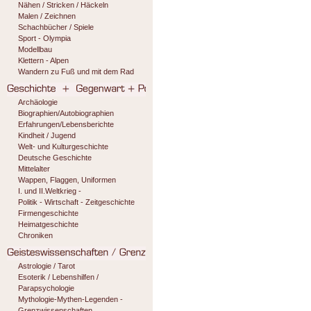
Nähen / Stricken / Häckeln
Malen / Zeichnen
Schachbücher / Spiele
Sport - Olympia
Modellbau
Klettern - Alpen
Wandern zu Fuß und mit dem Rad
Archäologie
Biographien/Autobiographien
Erfahrungen/Lebensberichte
Kindheit / Jugend
Welt- und Kulturgeschichte
Deutsche Geschichte
Mittelalter
Wappen, Flaggen, Uniformen
I. und II.Weltkrieg -
Politik - Wirtschaft - Zeitgeschichte
Firmengeschichte
Heimatgeschichte
Chroniken
Astrologie / Tarot
Esoterik / Lebenshilfen /
Parapsychologie
Mythologie-Mythen-Legenden -
Grenzwissenschaften